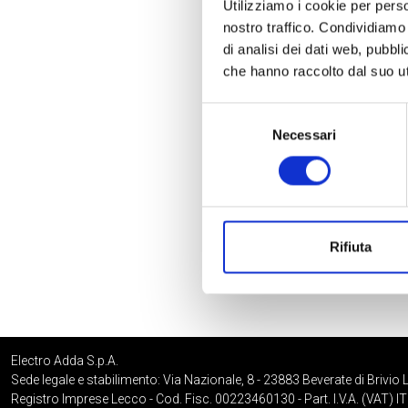
Utilizziamo i cookie per perso
nostro traffico. Condividiamo 
di analisi dei dati web, pubbl
che hanno raccolto dal suo uti
Selezione
Necessari
del
consenso
Rifiuta
Electro Adda S.p.A.
Sede legale e stabilimento: Via Nazionale, 8 - 23883 Beverate di Brivio 
Registro Imprese Lecco - Cod. Fisc. 00223460130 - Part. I.V.A. (VAT)