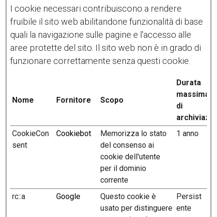
I cookie necessari contribuiscono a rendere
fruibile il sito web abilitandone funzionalità di base
quali la navigazione sulle pagine e l'accesso alle
aree protette del sito. Il sito web non è in grado di
funzionare correttamente senza questi cookie.
Durata
massima
Nome
Fornitore
Scopo
di
archiviazi
CookieCon
Cookiebot
Memorizza lo stato
1 anno
sent
del consenso ai
cookie dell'utente
per il dominio
corrente
rc::a
Google
Questo cookie è
Persist
usato per distinguere
ente