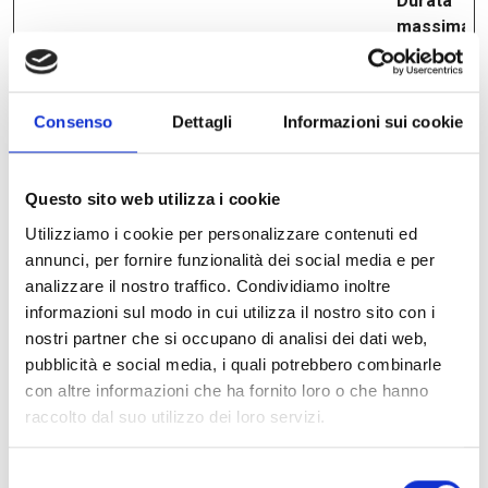
Durata
massima
Nome
Fornitore
Scopo
di
archiviazi
qtrans_fron
www.electr
Determina la lingua
1 anno
Consenso
Dettagli
Informazioni sui cookie
t_language
oadda.com
preferita del
visitatore. Consente
al sito web di
Questo sito web utilizza i cookie
impostare la lingua
Utilizziamo i cookie per personalizzare contenuti ed
preferita al rientro
annunci, per fornire funzionalità dei social media e per
del visitatore.
analizzare il nostro traffico. Condividiamo inoltre
informazioni sul modo in cui utilizza il nostro sito con i
nostri partner che si occupano di analisi dei dati web,
Statistiche (2)
pubblicità e social media, i quali potrebbero combinarle
con altre informazioni che ha fornito loro o che hanno
I cookie statistici aiutano i proprietari del sito web
raccolto dal suo utilizzo dei loro servizi.
a capire come i visitatori interagiscono con i siti
raccogliendo e trasmettendo informazioni in
Selezione
forma anonima.