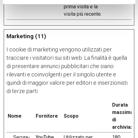
prima visita e la
visita più recente.
Marketing (11)
I cookie di marketing vengono utilizzati per
tracciare i visitatori sui siti web. La finalità è quella
di presentare annunci pubblicitari che siano
rilevanti e coinvolgenti per il singolo utente e
quindi di maggior valore per editori e inserzionisti
di terze parti.
Durata
massima
Nome
Fornitore
Scopo
di
archiviazi
__Secure-
YouTube
Utilizzato per
180