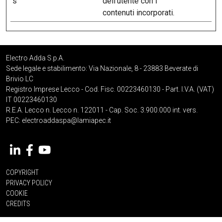
s
dell'utente con i
contenuti incorporati.
Electro Adda S.p.A.
Sede legale e stabilimento: Via Nazionale, 8 - 23883 Beverate di
Brivio LC
Registro Imprese Lecco - Cod. Fisc. 00223460130 - Part. I.V.A. (VAT)
IT 00223460130
R.E.A. Lecco n. Lecco n. 122011 - Cap. Soc. 3.900.000 int. vers.
PEC:
electroaddaspa@lamiapec.it
COPYRIGHT
PRIVACY POLICY
COOKIE
CREDITS