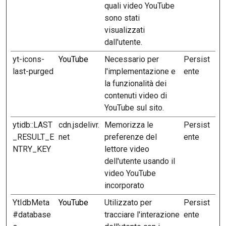
quali video YouTube
sono stati
visualizzati
dall'utente.
yt-icons-
YouTube
Necessario per
Persist
last-purged
l'implementazione e
ente
la funzionalità dei
contenuti video di
YouTube sul sito.
ytidb::LAST
cdn.jsdelivr.
Memorizza le
Persist
_RESULT_E
net
preferenze del
ente
NTRY_KEY
lettore video
dell'utente usando il
video YouTube
incorporato
YtIdbMeta
YouTube
Utilizzato per
Persist
#database
tracciare l'interazione
ente