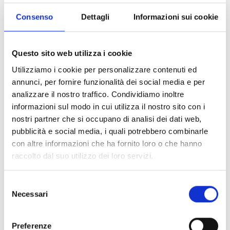
FEM, verifica della qualità degli avvolgimenti con
Consenso
Dettagli
Informazioni sui cookie
metodi innovativi, miglioramento dei processi
aziendali, nuovi materiali, analisi dei dati
sono
argomenti di ricerca e sviluppo sul quale la nostra
Questo sito web utilizza i cookie
ingegneria sta operando.
Utilizziamo i cookie per personalizzare contenuti ed
annunci, per fornire funzionalità dei social media e per
Un mercato in continua evoluzione è il terreno su cui
analizzare il nostro traffico. Condividiamo inoltre
Electro Adda si confronta ogni giorno, sotto il profilo
informazioni sul modo in cui utilizza il nostro sito con i
progettuale, organizzativo, tecnologico e produttivo.
nostri partner che si occupano di analisi dei dati web,
Un impulso a progredire che si traduce in importanti
pubblicità e social media, i quali potrebbero combinarle
investimenti in ricerca e sviluppo, per essere
con altre informazioni che ha fornito loro o che hanno
sempre all’altezza di una clientela internazionale alla
raccolto dal suo utilizzo dei loro servizi.
ricerca di soluzioni al passo con la tecnologia più
avanzata e all’avanguardia in termini di risparmio
Selezione
Necessari
del
energetico e compatibilità ambientale.
consenso
Un team di professionisti altamente specializzato,
Preferenze