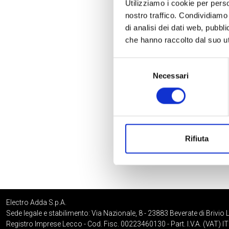
Utilizziamo i cookie per perso
nostro traffico. Condividiamo 
di analisi dei dati web, pubbl
che hanno raccolto dal suo uti
Selezione
Necessari
del
consenso
Rifiuta
Electro Adda S.p.A.
Sede legale e stabilimento: Via Nazionale, 8 - 23883 Beverate di Brivio 
Registro Imprese Lecco - Cod. Fisc. 00223460130 - Part. I.V.A. (VAT)