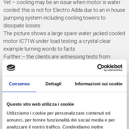
Yet – cooling may be an issue when motor is water
cooled: this is not for Electro Adda due to an in house
pumping system including cooling towers to
dissipate losses.
The picture shows a large spare water jacked cooled
motor IC71W under load testing: a crystal clear
example turning words to facts
Further – the clients are witnessing tests from
remote thanks to the video recording system. This
will save costs and allow people to see performance
live
Consenso
Dettagli
Informazioni sui cookie
Italian engineering and manufacturing excellence.
More: pietro.riva@electroadda.com
Questo sito web utilizza i cookie
#watercooledmotor #FAT #waterjacket #madeinitaly
Utilizziamo i cookie per personalizzare contenuti ed
#manufacturing #excellence #Italianengineering
annunci, per fornire funzionalità dei social media e per
analizzare il nostro traffico. Condividiamo inoltre