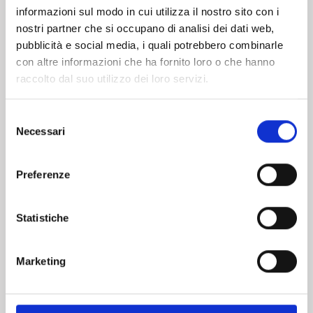
informazioni sul modo in cui utilizza il nostro sito con i
INDIETRO
nostri partner che si occupano di analisi dei dati web,
pubblicità e social media, i quali potrebbero combinarle
con altre informazioni che ha fornito loro o che hanno
ULTIMI PUBBLICATI
raccolto dal suo utilizzo dei loro servizi.
Selezione
Necessari
del
consenso
Preferenze
Statistiche
Marketing