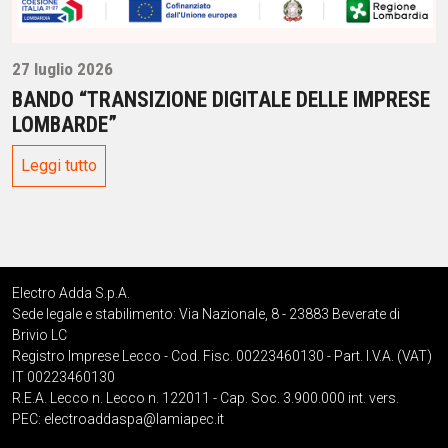
27 luglio 2026
BANDO “TRANSIZIONE DIGITALE DELLE IMPRESE
LOMBARDE”
Leggi tutto
Electro Adda S.p.A.
Sede legale e stabilimento: Via Nazionale, 8 - 23883 Beverate di
Brivio LC
Registro Imprese Lecco - Cod. Fisc. 00223460130 - Part. I.V.A. (VAT)
IT 00223460130
R.E.A. Lecco n. Lecco n. 122011 - Cap. Soc. 3.900.000 int. vers.
PEC:
electroaddaspa@lamiapec.it