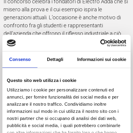
Il concorso celebra i fondatori di Electro Adda che si
misero alla prova e il cui esempio ispira le
generazioni attuali. L’occasione è anche motivo di
confronto fra gli studenti e rappresentanti
dell’azienda che offrono il riflesso industriale a ciò
che si studia a scuola.
Alla premiazione hanno partecipato anche le autorità
locali e varie associazioni.
Consenso
Dettagli
Informazioni sui cookie
#scuola #electroadda #talento #giovani #merito
Questo sito web utilizza i cookie
INDIETRO
Utilizziamo i cookie per personalizzare contenuti ed
annunci, per fornire funzionalità dei social media e per
analizzare il nostro traffico. Condividiamo inoltre
ULTIMI PUBBLICATI
informazioni sul modo in cui utilizza il nostro sito con i
nostri partner che si occupano di analisi dei dati web,
pubblicità e social media, i quali potrebbero combinarle
con altre informazioni che ha fornito loro o che hanno