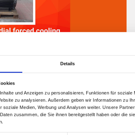
Details
Cookies
nhalte und Anzeigen zu personalisieren, Funktionen für soziale
industry
Website zu analysieren. Außerdem geben wir Informationen zu I
peed: due to high power at low rpm, forced radial
r soziale Medien, Werbung und Analysen weiter. Unsere Partner
 Daten zusammen, die Sie ihnen bereitgestellt haben oder die s
 Adda flexibility in matching the application demand to
n.