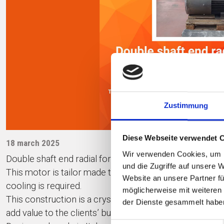
Zustimmung
Diese Webseite verwendet 
18 march 2025
Wir verwenden Cookies, um I
Double shaft end radial forced cooling motor for steel 
und die Zugriffe auf unsere 
This motor is tailor made to drive 2 loads at variable s
Website an unsere Partner fü
cooling is required.
möglicherweise mit weiteren
This construction is a crystal clear example of Electro
der Dienste gesammelt habe
add value to the clients’ business.